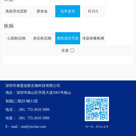
免疫荧光层析
胶体金
化学发光
ELISA
疾病
心肌标志物
炎症标志物
类风湿关节炎
传染病毒检测
全选
深圳市睿盟创新生物科技有限公司
地址：深圳市南山区学苑大道1001号南山
智园(二期)D3栋13层
电话：（86）755-2616 5996
传真：（86）755-2616 5996
E－mail：rmi@rm-bio.com
扫一扫，关注公众号