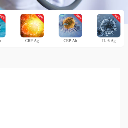
b
CRP Ag
CRP Ab
IL-6 Ag