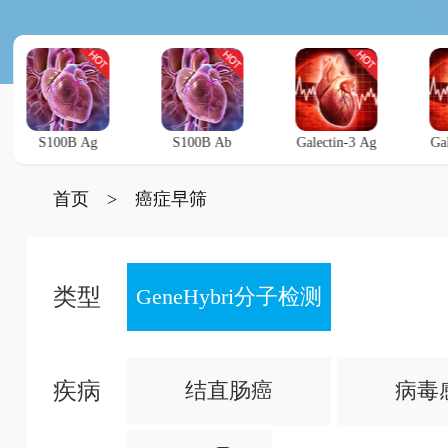
S100B Ag
S100B Ab
Galectin-3 Ag
Ga
首页
>
癌症早筛
类型
GeneHybri分子检测
疾病
结直肠癌
病毒