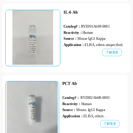
IL-6 Ab
Catalog#：
RYZ001Ab09-0001
Reactivity：
Human
Source：
Mouse IgG1 Kappa
Application：
ELISA, others unspecified.
了解更多
PCT Ab
Catalog#：
RYZ002Ab6B-0001
Reactivity：
Human
Source：
Mouse, IgG1 Kappa
Application：
ELISA, others
unspecified.
了解更多