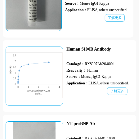
Source：
Mouse IgG1 Kappa
Application：
ELISA, others unspecified
了解更多
Human S100B Antibody
Catalog#：
RXS007Ab26-0001
Reactivity：
Human
Source：
Mouse, IgG1 Kappa
Application：
ELISA, others unspecified.
了解更多
NT-proBNP Ab
Catalog#：
RXS002Ab01-1000