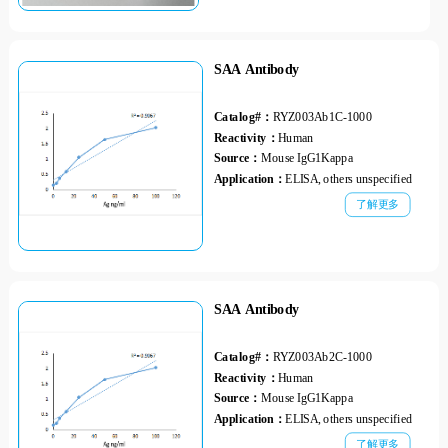
SAA Antibody
Catalog#：
RYZ003Ab1C-1000
Reactivity：
Human
Source：
Mouse IgG1Kappa
Application：
ELISA, others unspecified
了解更多
SAA Antibody
Catalog#：
RYZ003Ab2C-1000
Reactivity：
Human
Source：
Mouse IgG1Kappa
Application：
ELISA, others unspecified
了解更多