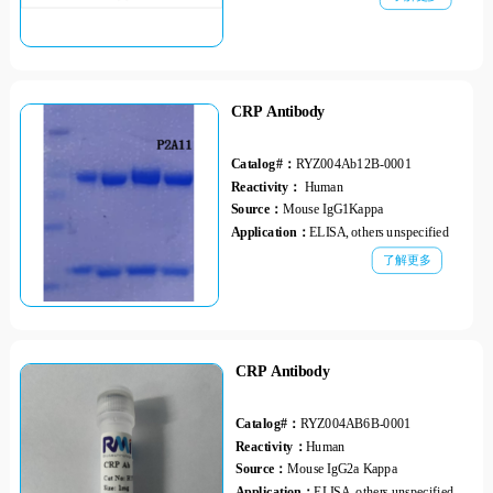
CRP Antibody
Catalog#：
RYZ004Ab12B-0001
Reactivity：
Human
Source：
Mouse IgG1Kappa
Application：
ELISA, others unspecified
了解更多
CRP Antibody
Catalog#：
RYZ004AB6B-0001
Reactivity：
Human
Source：
Mouse IgG2a Kappa
Application：
ELISA, others unspecified