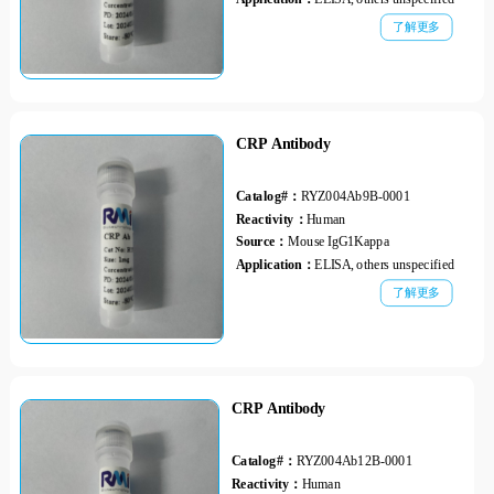
了解更多
CRP Antibody
Catalog#：
RYZ004Ab9B-0001
Reactivity：
Human
Source：
Mouse IgG1Kappa
Application：
ELISA, others unspecified
了解更多
CRP Antibody
Catalog#：
RYZ004Ab12B-0001
Reactivity：
Human