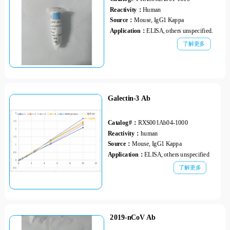
Reactivity：
Human
Source：
Mouse, IgG1 Kappa
Application：
ELISA, others unspecified.
了解更多
Galectin-3 Ab
Catalog#：
RXS001Ab04-1000
Reactivity：
human
Source：
Mouse, IgG1 Kappa
Application：
ELISA, others unspecified
了解更多
2019-nCoV Ab