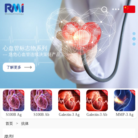
心血管标志物系列
--- 急危心血管连续决策链产品
了解更多
S100B Ag
S100B Ab
Galectin-3 Ag
Galectin-3 Ab
MMP-3 Ag
首页
>
抗体
类型