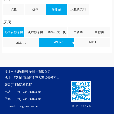
抗原
抗体
诊断酶
大包装试剂
疾病
心血管标志物
炎症标志物
类风湿关节炎
甲功类
血糖类
全选
LP-PLA2
MPO
深圳市睿盟创新生物科技有限公司
地址：深圳市南山区学苑大道1001号南山
智园(二期)D3栋13层
电话：（86）755-2616 5996
传真：（86）755-2616 5996
E－mail：rmi@rm-bio.com
扫一扫，关注公众号